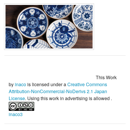
This Work
by
inaco
is licensed under a
Creative Commons
Attribution-NonCommercial-NoDerivs 2.1 Japan
License
. Using this work in advertising is
allowed
.
inaco3