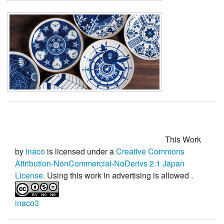
This Work
by
inaco
is licensed under a
Creative Commons
Attribution-NonCommercial-NoDerivs 2.1 Japan
License
. Using this work in advertising is
allowed
.
inaco3