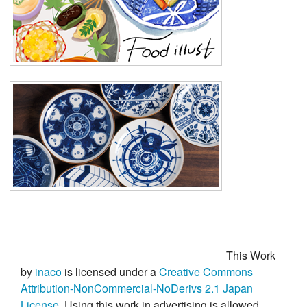
This Work
by
inaco
is licensed under a
Creative Commons
Attribution-NonCommercial-NoDerivs 2.1 Japan
License
. Using this work in advertising is
allowed
.