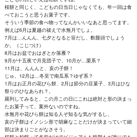
桜餅と同じく、こどもの日当日じゃなくても、年一回は食
べておこうと思うお菓子です。
そういう季節の食べ物ってなんかいいなあと思ってます。
例えば6月は夏越の祓えで水無月でしょ。
7月は…んんん、七夕となると笹だし、麩饅頭でしょう
か。（こじつけ）
8月はお盆でおはぎとか落雁？
9月が十五夜で月見団子で、10月が…栗系？
11月は、んんんと、亥の子餅！
じゅ、12月は…冬至で南瓜系？ゆず系？
1月はお正月の花びら餅、2月は節分の豆菓子、3月はひな
祭りのひなあられ？。
羅列してみると、この月この日にこれは絶対と形の決まっ
たお菓子って、案外ないのですね。
水無月や花びら餅は知る人ぞ知るな気がするし、
亥の子餅はイノシシ形で胡麻なことだけが決まっていて細
部は決まりごとがなさそう。
桜餅と柏餅って名前だけでビジュアルも時期もが誰にでも