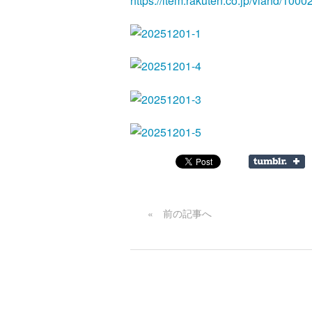
https://item.rakuten.co.jp/viahd/1000
« 前の記事へ