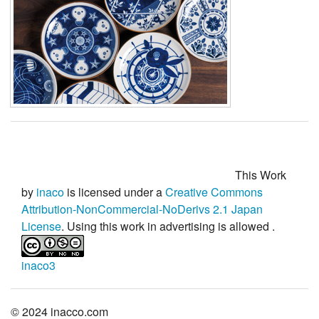
This Work
by
inaco
is licensed under a
Creative Commons
Attribution-NonCommercial-NoDerivs 2.1 Japan
License
. Using this work in advertising is
allowed
.
inaco3
© 2024 inacco.com