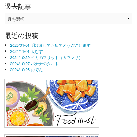
過去記事
過
去
記
最近の投稿
事
2025/01/01 明けましておめでとうございます
2024/11/01 天むす
2024/10/29 イカのフリット（カラマリ）
2024/10/27 バナナのタルト
2024/10/25 おでん