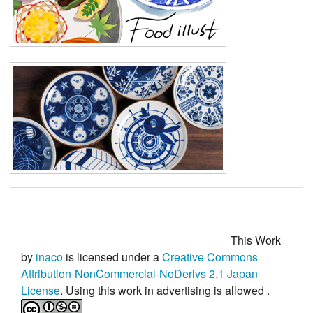
This Work
by
inaco
is licensed under a
Creative Commons
Attribution-NonCommercial-NoDerivs 2.1 Japan
License
. Using this work in advertising is
allowed
.