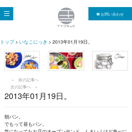
お問い合わせ
トップ
>
いなこにっき
> 2013年01月19日。
« 前の記事へ
次の記事へ »
2013年01月19日。
朝パン。
でもって昼もパン。
気になってたお店のオープンサンド。んまい！けど食べに