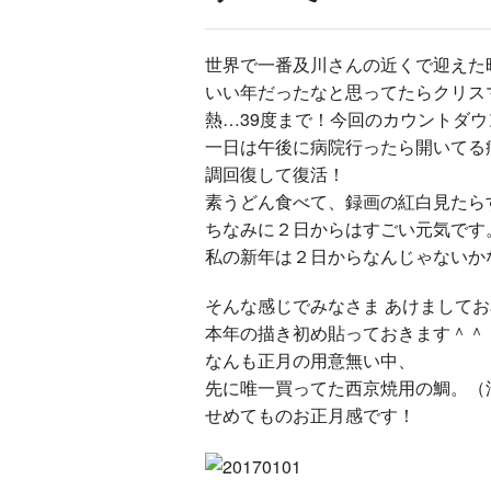
世界で一番及川さんの近くで迎えた
いい年だったなと思ってたらクリス
熱…39度まで！今回
のカウントダウ
一日は午後に病院行ったら開いてる
調回復して復活
！
素うどん食べて、録画の紅白見たら
ちなみに２日からはすごい元気です
私の新年は２日からなんじゃないか
そんな感じでみなさま あけまして
本年の描き初め貼っておきます＾＾
なんも正月の用意無い中、
先に唯一買ってた西京焼用の鯛。（
せめてものお正月感です！