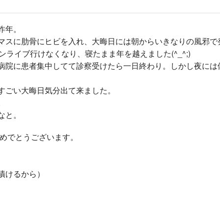
昨年。
マスに肋骨にヒビを入
れ、大晦日には朝からいきなりの風邪で
ンライブ行けなくなり、寝たまま年を越え
ました(^_^;)
病院に患者集中してて
診察受けたら一日終わり。しかし夜には
すごい大晦日気分出て
来ました。
。
なと。
おめでとうございます。
漬けるから）