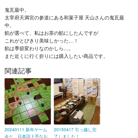
鬼瓦最中。
太宰府天満宮の参道にある和菓子屋 天山さんの鬼瓦最
中。
餡が選べて、私はお茶の餡にしたんですが
これがとびきり美味しかった…！
餡は季節変わりなのかしら…。
また近くに行く折りには購入したい商品です。
関連記事
20240111 新年ゲーム
20150417 引っ越し完
会と、日本語上手なお
了しました！