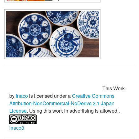
This Work
by
inaco
is licensed under a
Creative Commons
Attribution-NonCommercial-NoDerivs 2.1 Japan
License
. Using this work in advertising is
allowed
.
inaco3