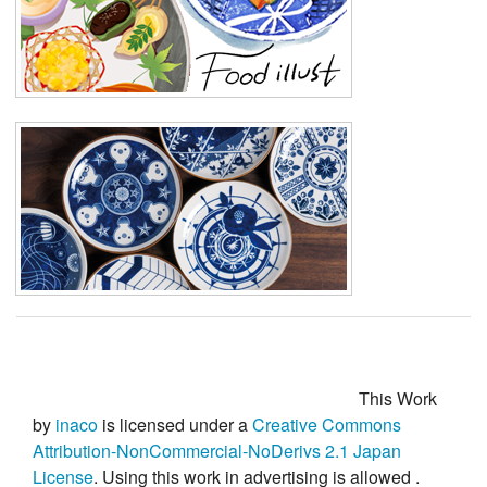
This Work
by
inaco
is licensed under a
Creative Commons
Attribution-NonCommercial-NoDerivs 2.1 Japan
License
. Using this work in advertising is
allowed
.